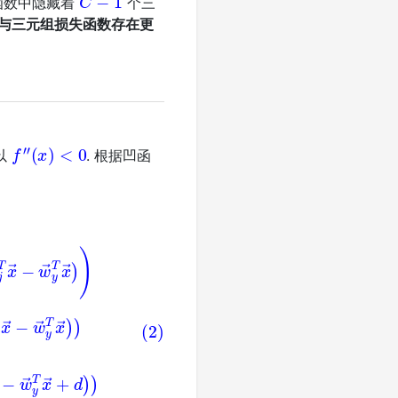
损失函数中隐藏着
个三
与三元组损失函数存在更
f
″
(
x
)
<
0
所以
. 根据凹函
p
(
w
→
j
T
x
→
−
w
→
y
T
x
→
)
)
≥
∑
j
=
1
,
j
≠
y
C
1
C
log
(
1
+
C
exp
(