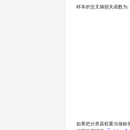
样本的交叉熵损失函数为:
=
−
∑
j
=
1
C
1
{
y
=
j
}
log
q
j
如果把分类器权重当做标签
w
→
j
j
=
1
,