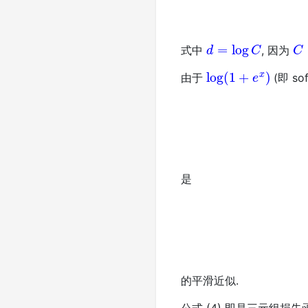
d
=
log
C
C
式中
, 因为
log
(
1
+
e
x
)
由于
(即 so
是
的平滑近似.
公式 (4) 即是三元组损失