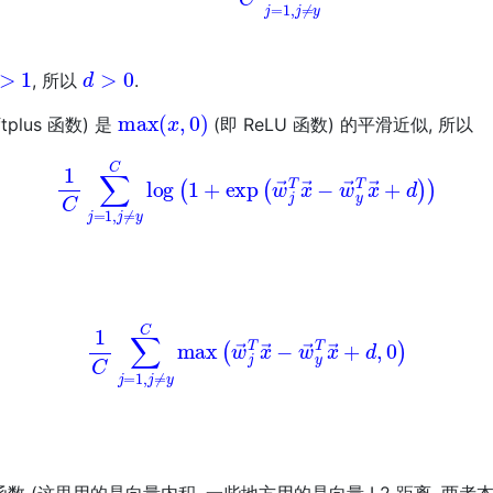
>
1
d
>
0
, 所以
.
max
(
x
,
0
)
ftplus 函数) 是
(即 ReLU 函数) 的平滑近似, 所以
(3)
1
C
∑
j
=
1
,
j
≠
y
C
log
(
1
+
exp
(
w
→
j
T
x
→
−
w
→
y
T
x
→
+
d
)
(4)
1
C
∑
j
=
1
,
j
≠
y
C
max
(
w
→
j
T
x
→
−
w
→
y
T
x
→
+
d
,
0
)
函数 (这里用的是向量内积, 一些地方用的是向量 L2 距离, 两者