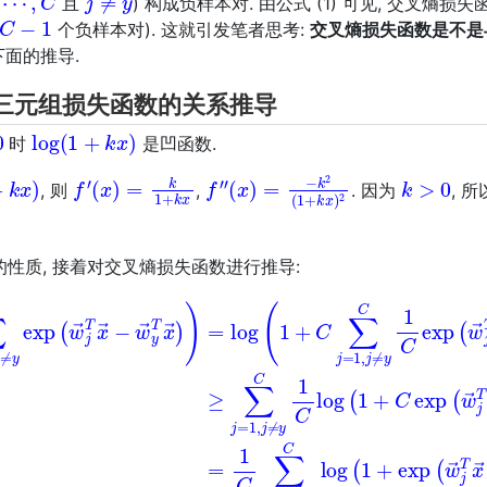
且
) 构成负样本对. 由公式 (1) 可见, 交叉熵
C
−
1
个负样本对). 这就引发笔者思考:
交叉熵损失函数是不是
面的推导.
三元组损失函数的关系推导
log
(
1
+
k
x
)
时
是凹函数.
x
)
f
′
(
x
)
=
k
1
+
k
x
f
(
″
x
)
=
−
k
2
(
1
+
k
x
)
2
k
>
0
, 则
,
. 因为
, 
性质, 接着对交叉熵损失函数进行推导:
xp
(
w
→
j
T
x
→
−
w
→
y
T
x
→
)
)
=
log
(
1
+
C
∑
j
=
1
,
j
≠
y
C
1
C
ex