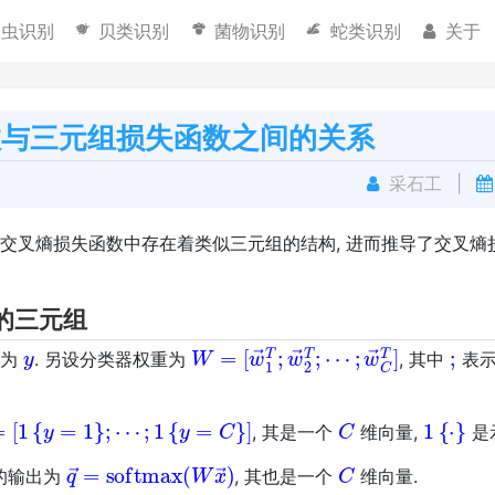
昆虫识别
贝类识别
菌物识别
蛇类识别
关于
数与三元组损失函数之间的关系
采石工
|
了交叉熵损失函数中存在着类似三元组的结构, 进而推导了交叉
的三元组
y
W
⋯
=
;
w
[
w
→
→
C
1
T
T
]
;
w
→
2
T
;
;
签为
. 另设分类器权重为
, 其中
表示
y
=
[
1
{
y
=
1
}
;
⋯
;
1
{
y
=
C
}
]
C
1
{
⋅
}
, 其是一个
维向量,
是
q
→
=
softmax
(
W
x
→
)
C
的输出为
, 其也是一个
维向量.