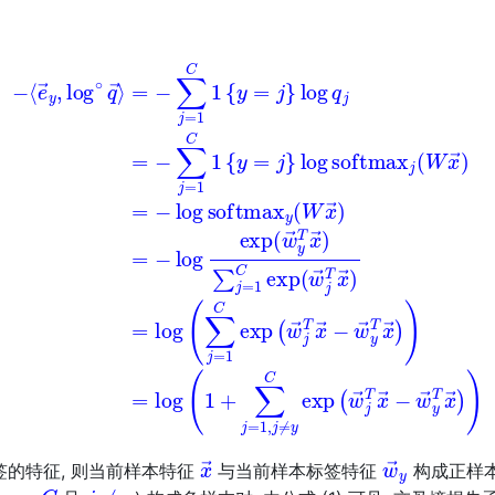
=
−
∑
j
=
1
C
1
{
y
=
j
}
log
(1)
softmax
−
⟨
e
→
y
,
j
log
(
W
∘
x
→
q
→
)
=
⟩
−
log
softmax
y
(
x
→
w
→
y
的特征, 则当前样本特征
与当前样本标签特征
构成正样本
⋯
,
C
j
≠
y