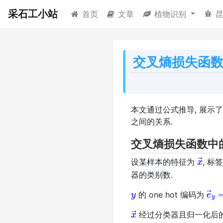
采石工小站
首页
文章
植物识别
交叉熵损失函
本文通过公式推导, 展示
之间的关系.
交叉熵损失函数中
x
→
设某样本的特征为
, 标
器的类别数.
y
e
→
的 one hot 编码为
x
→
经过分类器且归一化后