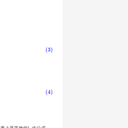
)
本质上是等效的). 由公式