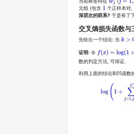
当前标签特征
(
1
元组 (包含
个正样本对,
深层次的联系?
于是有了下
交叉熵损失函数与
k
>
0
先给出一个结论: 当
f
(
x
)
=
log
(
1
+
k
证明
: 令
数的判定方法, 可得证.
利用上面的结论和凹函数的
(2)
log
(
1
+
∑
j
=
1
,
j
≠
y
C
e