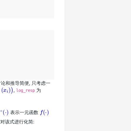
论和推导简便, 只考虑一
p
(
x
i
)
)
,
为
log_resp
∘
(
⋅
)
f
(
⋅
)
表示一元函数
面对该式进行化简: