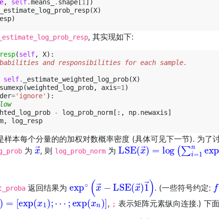
e
,
self
.
means_
.
shape
[
1
])
_estimate_log_prob_resp
(
X
)
esp
)
, 其实现如下:
_estimate_log_prob_resp
resp
(
self
,
X
):
babilities and responsibilities for each sample.
self
.
_estimate_weighted_log_prob
(
X
)
sumexp
(
weighted_log_prob
,
axis
=
1
)
der
=
'ignore'
):
low
hted_log_prob
-
log_prob_norm
[:,
np
.
newaxis
]
m
,
log_resp
是样本每个分量的的加权对数概率密度 (具体可见下一节). 为了讨
x
→
LSE
(
x
→
)
=
log
(
∑
i
=
1
n
ex
为
, 则
为
g_prob
log_prob_norm
exp
∘
(
x
→
−
LSE
(
x
→
)
1
→
)
f
返回结果为
. (一些符号约定:
t_proba
p
x
(
→
x
n
)
)
=
]
[
exp
(
x
1
)
;
,
表示矩阵元素纵向连接.) 下
;