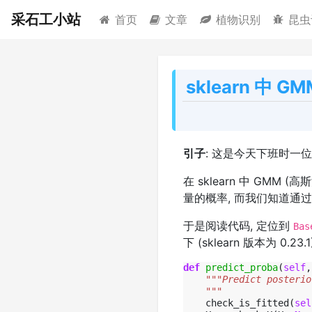
采石工小站
首页
文章
植物识别
昆虫
sklearn 中 G
引子
: 这是今天下班时一位同
在 sklearn 中 GMM 
量的概率, 而我们知道通
于是阅读代码, 定位到
Bas
下 (sklearn 版本为 0.23.1
def
predict_proba
(
self
,
"""Predict posterio
    """
check_is_fitted
(
sel