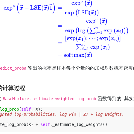
→
[
)
exp
1
→
)
(
=
x
exp
1
)
;
⋯
∘
;
(
exp
x
→
)
(
exp
x
n
)
]
(
∑
LSE
i
=
1
n
(
x
exp
→
)
)
(
=
x
exp
i
)
=
softmax
∘
(
x
→
)
exp
(
x
→
(
l
)
输出的概率是样本每个分量的的加权对数概率密度经过 
edict_proba
的计算过程
过
函数得到的, 其实
BaseMixture._estimate_weighted_log_prob
log_prob
(
self
,
X
):
ghted log-probabilities, log P(X | Z) + log weights.
te_log_prob
(
X
)
+
self
.
_estimate_log_weights
()