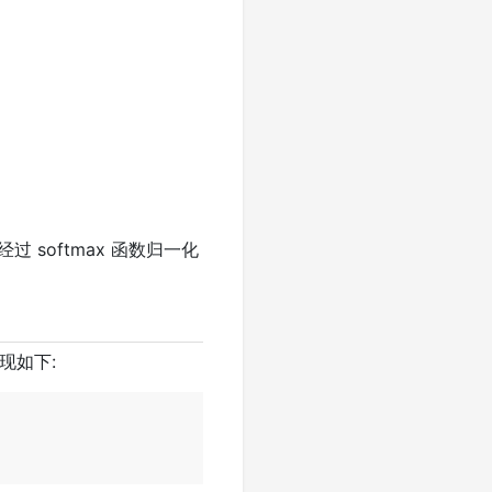
og
(
∑
i
=
1
n
exp
(
x
i
)
)
)
=
softmax 函数归一化
现如下: