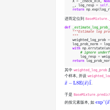
X
=
_check_X
(
X
,
Non
_
,
log_resp
=
self
.
return
np
.
exp
(
log_r
进而定位到
BaseMixture.
def
_estimate_log_prob_
"""Estimate log pro
    """
weighted_log_prob
=
log_prob_norm
=
log
with
np
.
errstate
(
un
# ignore underf
log_resp
=
weig
return
log_prob_nor
其中
weighted_log_prob
个样本, 并设
weighted_lo
x
→
−
LSE
(
x
→
)
1
→
.
于是
BaseMixture.predic
exp
⋯
;
ex
∘
(
的按元素版本, 如